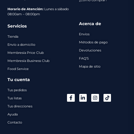
Horario de Atención:
Lunes a sábado
08:00am – 08:00pm
Acerca de
Servicios
Envíos
Tienda
Métodos de pago
Envío a domicilio
Devoluciones
Membresía Price Club
FAQ’S
Membresía Business Club
Mapa de sitio
Food Service
Tu cuenta
Tus pedidos
Tus listas
Tus direcciones
Ayuda
Contacto