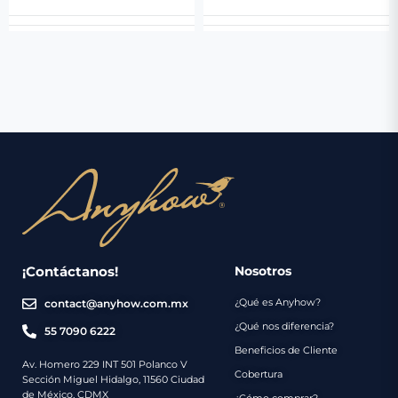
¡Contáctanos!
Nosotros
¿Qué es Anyhow?
contact@anyhow.com.mx
¿Qué nos diferencia?
55 7090 6222
Beneficios de Cliente
Av. Homero 229 INT 501 Polanco V
Cobertura
Sección Miguel Hidalgo, 11560 Ciudad
de México, CDMX
¿Cómo comprar?