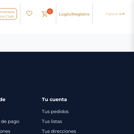
0
mbresía
Login/Registro
Ingresar
C.P.
N
ice Club
de
Tu cuenta
Tus pedidos
 de pago
Tus listas
iones
Tus direcciones