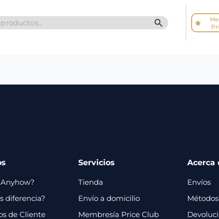
Me
SEARCH BUTTO
Pr
os
Servicios
Acerca 
 Anyhow?
Tienda
Envíos
 diferencia?
Envío a domicilio
Métodos
os de Cliente
Membresía Price Club
Devoluc