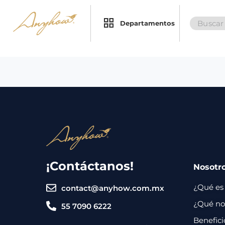
Search
×
×
Departamentos
for:
Promociones
Inicio
Nosotros
Catálogo
Servicios
Regalos
¡Contáctanos!
Nosotr
Envíos
Contacto
¿Qué es
contact@anyhow.com.mx
Métodos
¿Qué nos
55 7090 6222
de
Benefici