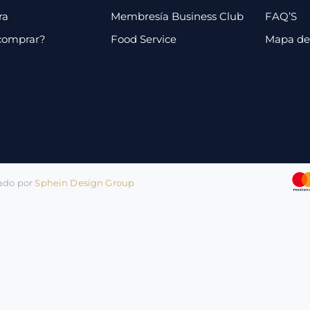
ra
Membresía Business Club
FAQ’S
comprar?
Food Service
Mapa de 
lado por
Sphein Design Group