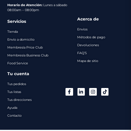
pago
Horario de Atención:
Lunes a sábado
08:00am – 08:00pm
Contacto
Acerca de
Servicios
Envíos
Tienda
Métodos de pago
Envío a domicilio
Devoluciones
Membresía Price Club
FAQ’S
Membresía Business Club
Mapa de sitio
Food Service
Tu cuenta
Tus pedidos
Tus listas
Tus direcciones
Ayuda
Contacto