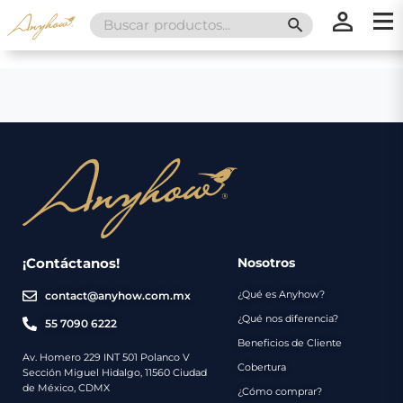
Search
SEARCH BUTT
for:
×
×
Promociones
Inicio
Nosotros
Catálogo
Servicios
Regalos
¡Contáctanos!
Nosotros
¿Qué es Anyhow?
contact@anyhow.com.mx
Envíos
Contacto
¿Qué nos diferencia?
55 7090 6222
Beneficios de Cliente
Métodos
Av. Homero 229 INT 501 Polanco V
Cobertura
Sección Miguel Hidalgo, 11560 Ciudad
de
de México, CDMX
¿Cómo comprar?