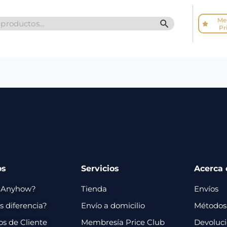
Me
SEARCH BUTTO
Pr
os
Servicios
Acerca 
 Anyhow?
Tienda
Envíos
 diferencia?
Envío a domicilio
Métodos
os de Cliente
Membresía Price Club
Devoluc