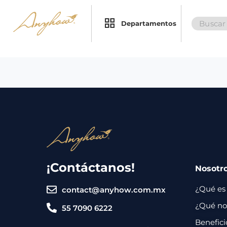
Search
×
×
Departamentos
for:
Promociones
Inicio
Nosotros
Catálogo
Servicios
Regalos
¡Contáctanos!
Nosotr
Envíos
Contacto
¿Qué es
contact@anyhow.com.mx
Métodos
¿Qué nos
55 7090 6222
de
Benefici