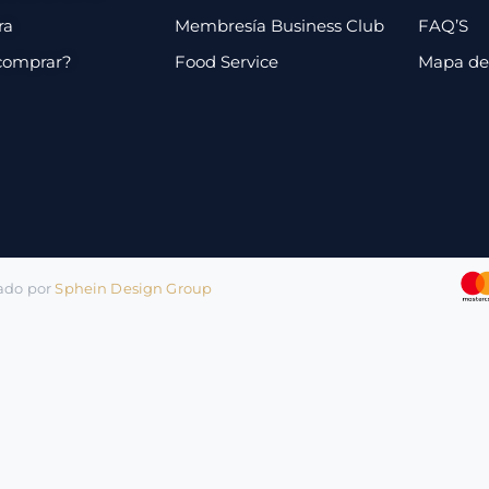
ra
Membresía Business Club
FAQ’S
comprar?
Food Service
Mapa de 
lado por
Sphein Design Group