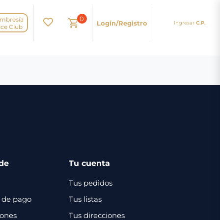
0
mbresía
Login/Registro
Ingresar
C.P.
N
ice Club
de
Tu cuenta
Tus pedidos
 de pago
Tus listas
iones
Tus direcciones