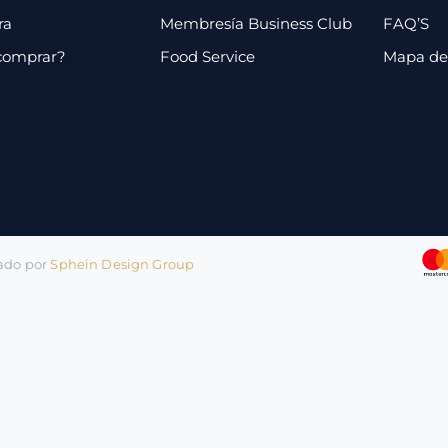
ra
Membresía Business Club
FAQ’S
comprar?
Food Service
Mapa de 
lado por
Sphein Design Group