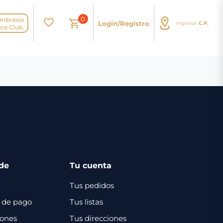
0
mbresía
Login/Registro
Ingresar
C.P.
N
ice Club
de
Tu cuenta
Tus pedidos
 de pago
Tus listas
iones
Tus direcciones