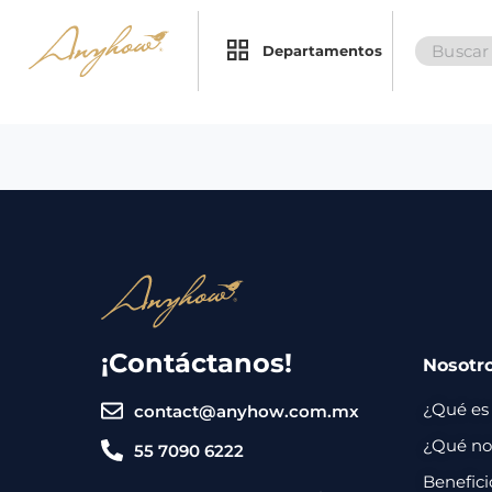
Search
×
×
Departamentos
for:
Promociones
Inicio
Nosotros
Catálogo
Servicios
Regalos
¡Contáctanos!
Nosotr
Envíos
Contacto
¿Qué es
contact@anyhow.com.mx
Métodos
¿Qué nos
55 7090 6222
de
Benefici