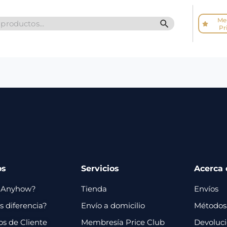
Me
SEARCH BUTTO
Pr
os
Servicios
Acerca 
 Anyhow?
Tienda
Envíos
 diferencia?
Envío a domicilio
Métodos
os de Cliente
Membresía Price Club
Devoluc