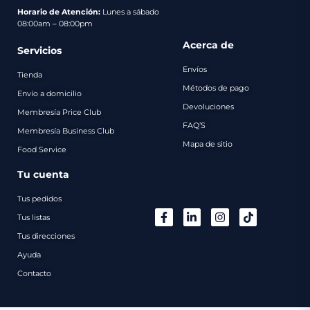
pago
Horario de Atención:
Lunes a sábado
08:00am – 08:00pm
Contacto
Acerca de
Servicios
Envíos
Tienda
Métodos de pago
Envío a domicilio
Devoluciones
Membresía Price Club
FAQ’S
Membresía Business Club
Mapa de sitio
Food Service
Tu cuenta
Tus pedidos
Tus listas
Tus direcciones
Ayuda
Contacto