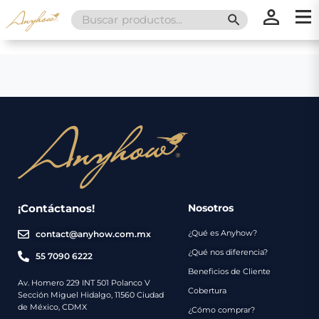
Search
SEARCH BUTT
for:
×
×
Promociones
Inicio
Nosotros
Catálogo
Servicios
Regalos
¡Contáctanos!
Nosotros
¿Qué es Anyhow?
contact@anyhow.com.mx
Envíos
Contacto
¿Qué nos diferencia?
55 7090 6222
Beneficios de Cliente
Métodos
Av. Homero 229 INT 501 Polanco V
Cobertura
Sección Miguel Hidalgo, 11560 Ciudad
de
de México, CDMX
¿Cómo comprar?