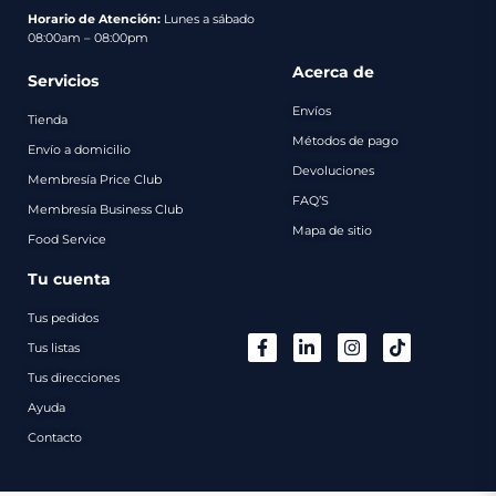
pago
Horario de Atención:
Lunes a sábado
08:00am – 08:00pm
Contacto
Acerca de
Servicios
Envíos
Tienda
Métodos de pago
Envío a domicilio
Devoluciones
Membresía Price Club
FAQ’S
Membresía Business Club
Mapa de sitio
Food Service
Tu cuenta
Tus pedidos
Tus listas
Tus direcciones
Ayuda
Contacto