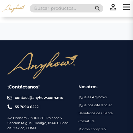
Search
SEARCH BUTT
for:
×
×
Promociones
Inicio
Nosotros
Catálogo
Servicios
Regalos
¡Contáctanos!
Nosotros
¿Qué es Anyhow?
contact@anyhow.com.mx
Envíos
Contacto
¿Qué nos diferencia?
55 7090 6222
Beneficios de Cliente
Métodos
Av. Homero 229 INT 501 Polanco V
Cobertura
Sección Miguel Hidalgo, 11560 Ciudad
de
de México, CDMX
¿Cómo comprar?