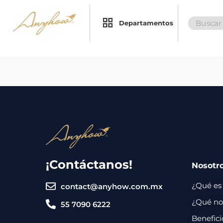
Search
×
×
Departamentos
for:
Promociones
Inicio
Nosotros
Catálogo
Servicios
Regalos
¡Contáctanos!
Nosotr
Envíos
Contacto
¿Qué es
contact@anyhow.com.mx
Métodos
¿Qué nos
55 7090 6222
de
Benefici