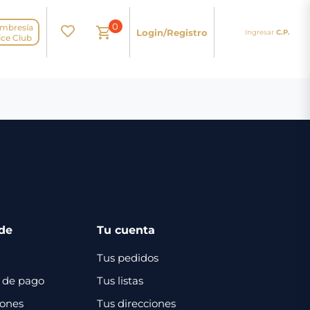
0
mbresía
Login/Registro
Ingresar
C.P.
N
ice Club
de
Tu cuenta
Tus pedidos
 de pago
Tus listas
iones
Tus direcciones