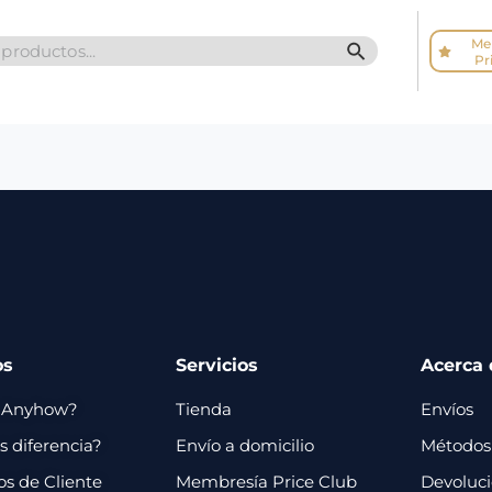
Me
SEARCH BUTTO
Pr
os
Servicios
Acerca 
 Anyhow?
Tienda
Envíos
 diferencia?
Envío a domicilio
Métodos
os de Cliente
Membresía Price Club
Devoluc