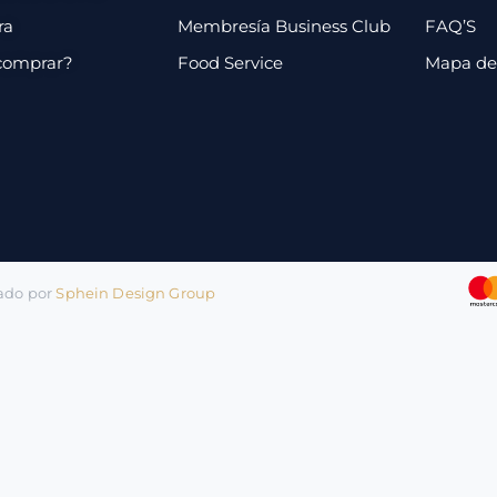
ra
Membresía Business Club
FAQ’S
comprar?
Food Service
Mapa de 
lado por
Sphein Design Group