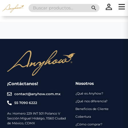
Search
SEARCH BUTT
for:
×
×
Promociones
Inicio
Nosotros
Catálogo
Servicios
Regalos
¡Contáctanos!
Nosotros
¿Qué es Anyhow?
contact@anyhow.com.mx
Envíos
Contacto
¿Qué nos diferencia?
55 7090 6222
Beneficios de Cliente
Métodos
Av. Homero 229 INT 501 Polanco V
Cobertura
Sección Miguel Hidalgo, 11560 Ciudad
de
de México, CDMX
¿Cómo comprar?