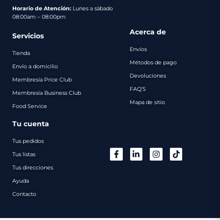
pago
Horario de Atención:
Lunes a sábado
08:00am – 08:00pm
Contacto
Acerca de
Servicios
Envíos
Tienda
Métodos de pago
Envío a domicilio
Devoluciones
Membresía Price Club
FAQ’S
Membresía Business Club
Mapa de sitio
Food Service
Tu cuenta
Tus pedidos
Tus listas
Tus direcciones
Ayuda
Contacto