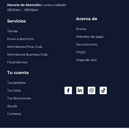
pago
Horario de Atención:
Lunes a sábado
08:00am – 08:00pm
Contacto
Acerca de
Servicios
Envíos
Tienda
Métodos de pago
Envío a domicilio
Devoluciones
Membresía Price Club
FAQ’S
Membresía Business Club
Mapa de sitio
Food Service
Tu cuenta
Tus pedidos
Tus listas
Tus direcciones
Ayuda
Contacto