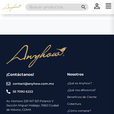
Search
SEARCH BUTT
for:
×
×
Promociones
Inicio
Nosotros
Catálogo
Servicios
Regalos
¡Contáctanos!
Nosotros
¿Qué es Anyhow?
contact@anyhow.com.mx
Envíos
Contacto
¿Qué nos diferencia?
55 7090 6222
Beneficios de Cliente
Métodos
Av. Homero 229 INT 501 Polanco V
Cobertura
Sección Miguel Hidalgo, 11560 Ciudad
de
de México, CDMX
¿Cómo comprar?