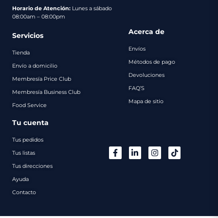
pago
Horario de Atención:
Lunes a sábado
08:00am – 08:00pm
Contacto
Acerca de
Servicios
Envíos
Tienda
Métodos de pago
Envío a domicilio
Devoluciones
Membresía Price Club
FAQ’S
Membresía Business Club
Mapa de sitio
Food Service
Tu cuenta
Tus pedidos
Tus listas
Tus direcciones
Ayuda
Contacto