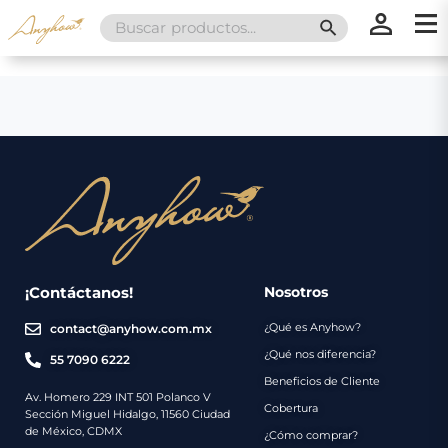
Search
SEARCH BUTT
for:
×
×
Promociones
Inicio
Nosotros
Catálogo
Servicios
Regalos
¡Contáctanos!
Nosotros
¿Qué es Anyhow?
contact@anyhow.com.mx
Envíos
Contacto
¿Qué nos diferencia?
55 7090 6222
Beneficios de Cliente
Métodos
Av. Homero 229 INT 501 Polanco V
Cobertura
Sección Miguel Hidalgo, 11560 Ciudad
de
de México, CDMX
¿Cómo comprar?