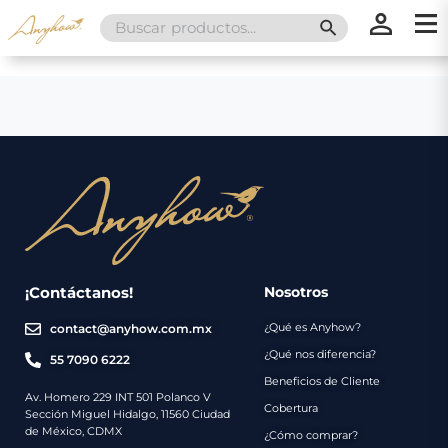
Search
SEARCH BUTT
for:
×
×
Promociones
Inicio
Nosotros
Catálogo
Servicios
Regalos
¡Contáctanos!
Nosotros
¿Qué es Anyhow?
contact@anyhow.com.mx
Envíos
Contacto
¿Qué nos diferencia?
55 7090 6222
Beneficios de Cliente
Métodos
Av. Homero 229 INT 501 Polanco V
Cobertura
Sección Miguel Hidalgo, 11560 Ciudad
de
de México, CDMX
¿Cómo comprar?