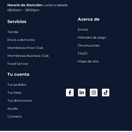
pago
Horario de Atención:
Lunes a sábado
08:00am – 08:00pm
Contacto
Acerca de
Servicios
Envíos
Tienda
Métodos de pago
Envío a domicilio
Devoluciones
Membresía Price Club
FAQ’S
Membresía Business Club
Mapa de sitio
Food Service
Tu cuenta
Tus pedidos
Tus listas
Tus direcciones
Ayuda
Contacto