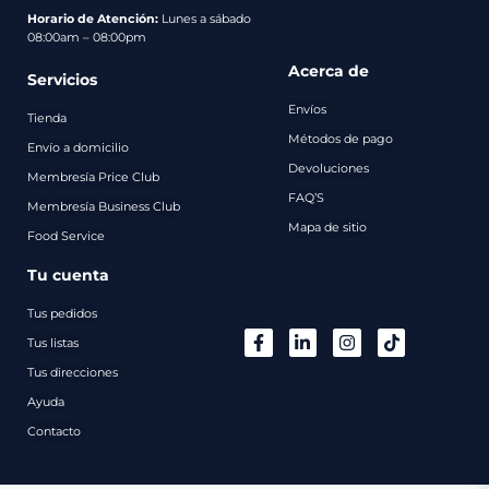
pago
Horario de Atención:
Lunes a sábado
08:00am – 08:00pm
Contacto
Acerca de
Servicios
Envíos
Tienda
Métodos de pago
Envío a domicilio
Devoluciones
Membresía Price Club
FAQ’S
Membresía Business Club
Mapa de sitio
Food Service
Tu cuenta
Tus pedidos
Tus listas
Tus direcciones
Ayuda
Contacto