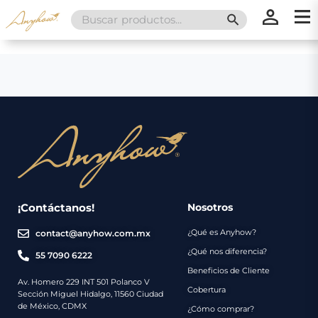
Search
SEARCH BUTT
for:
×
×
Promociones
Inicio
Nosotros
Catálogo
Servicios
Regalos
¡Contáctanos!
Nosotros
¿Qué es Anyhow?
contact@anyhow.com.mx
Envíos
Contacto
¿Qué nos diferencia?
55 7090 6222
Beneficios de Cliente
Métodos
Av. Homero 229 INT 501 Polanco V
Cobertura
Sección Miguel Hidalgo, 11560 Ciudad
de
de México, CDMX
¿Cómo comprar?