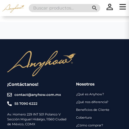
Search
SEARCH BUTT
for:
×
×
Promociones
Inicio
Nosotros
Catálogo
Servicios
Regalos
¡Contáctanos!
Nosotros
¿Qué es Anyhow?
contact@anyhow.com.mx
Envíos
Contacto
¿Qué nos diferencia?
55 7090 6222
Beneficios de Cliente
Métodos
Av. Homero 229 INT 501 Polanco V
Cobertura
Sección Miguel Hidalgo, 11560 Ciudad
de
de México, CDMX
¿Cómo comprar?