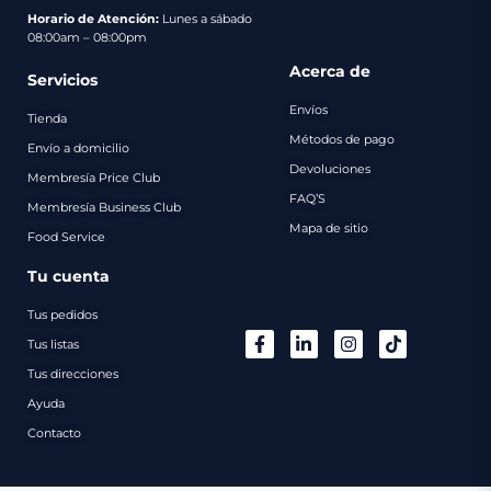
pago
Horario de Atención:
Lunes a sábado
08:00am – 08:00pm
Contacto
Acerca de
Servicios
Envíos
Tienda
Métodos de pago
Envío a domicilio
Devoluciones
Membresía Price Club
FAQ’S
Membresía Business Club
Mapa de sitio
Food Service
Tu cuenta
Tus pedidos
Tus listas
Tus direcciones
Ayuda
Contacto