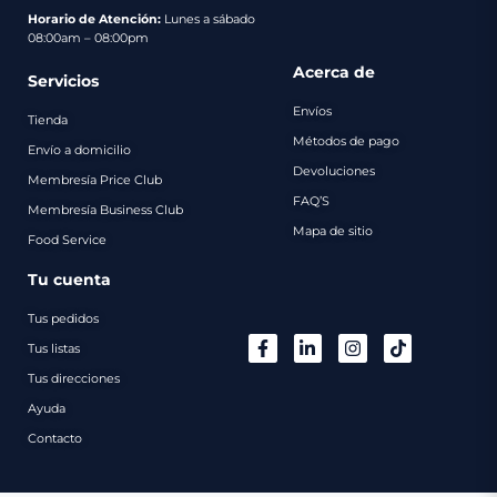
pago
Horario de Atención:
Lunes a sábado
08:00am – 08:00pm
Contacto
Acerca de
Servicios
Envíos
Tienda
Métodos de pago
Envío a domicilio
Devoluciones
Membresía Price Club
FAQ’S
Membresía Business Club
Mapa de sitio
Food Service
Tu cuenta
Tus pedidos
Tus listas
Tus direcciones
Ayuda
Contacto