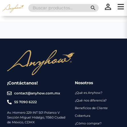
Search
SEARCH BUTT
for:
×
×
Promociones
Inicio
Nosotros
Catálogo
Servicios
Regalos
¡Contáctanos!
Nosotros
¿Qué es Anyhow?
contact@anyhow.com.mx
Envíos
Contacto
¿Qué nos diferencia?
55 7090 6222
Beneficios de Cliente
Métodos
Av. Homero 229 INT 501 Polanco V
Cobertura
Sección Miguel Hidalgo, 11560 Ciudad
de
de México, CDMX
¿Cómo comprar?