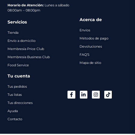
pago
Horario de Atención:
Lunes a sábado
08:00am – 08:00pm
Contacto
Acerca de
Servicios
Envíos
Tienda
Métodos de pago
Envío a domicilio
Devoluciones
Membresía Price Club
FAQ’S
Membresía Business Club
Mapa de sitio
Food Service
Tu cuenta
Tus pedidos
Tus listas
Tus direcciones
Ayuda
Contacto