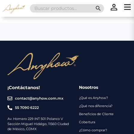
Search
SEARCH BUTT
for:
×
×
Promociones
Inicio
Nosotros
Catálogo
Servicios
Regalos
¡Contáctanos!
Nosotros
¿Qué es Anyhow?
contact@anyhow.com.mx
Envíos
Contacto
¿Qué nos diferencia?
55 7090 6222
Beneficios de Cliente
Métodos
Av. Homero 229 INT 501 Polanco V
Cobertura
Sección Miguel Hidalgo, 11560 Ciudad
de
de México, CDMX
¿Cómo comprar?