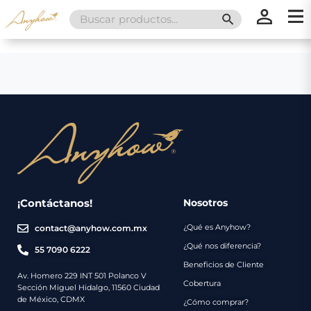
Search
SEARCH BUTT
for:
×
×
Promociones
Inicio
Nosotros
Catálogo
Servicios
Regalos
¡Contáctanos!
Nosotros
¿Qué es Anyhow?
contact@anyhow.com.mx
Envíos
Contacto
¿Qué nos diferencia?
55 7090 6222
Beneficios de Cliente
Métodos
Av. Homero 229 INT 501 Polanco V
Cobertura
Sección Miguel Hidalgo, 11560 Ciudad
de
de México, CDMX
¿Cómo comprar?