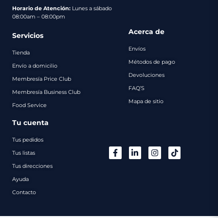
pago
Horario de Atención:
Lunes a sábado
08:00am – 08:00pm
Contacto
Acerca de
Servicios
Envíos
Tienda
Métodos de pago
Envío a domicilio
Devoluciones
Membresía Price Club
FAQ’S
Membresía Business Club
Mapa de sitio
Food Service
Tu cuenta
Tus pedidos
Tus listas
Tus direcciones
Ayuda
Contacto