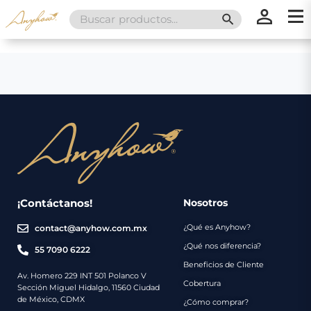
Search
SEARCH BUTT
for:
×
×
Promociones
Inicio
Nosotros
Catálogo
Servicios
Regalos
¡Contáctanos!
Nosotros
¿Qué es Anyhow?
contact@anyhow.com.mx
Envíos
Contacto
¿Qué nos diferencia?
55 7090 6222
Beneficios de Cliente
Métodos
Av. Homero 229 INT 501 Polanco V
Cobertura
Sección Miguel Hidalgo, 11560 Ciudad
de
de México, CDMX
¿Cómo comprar?