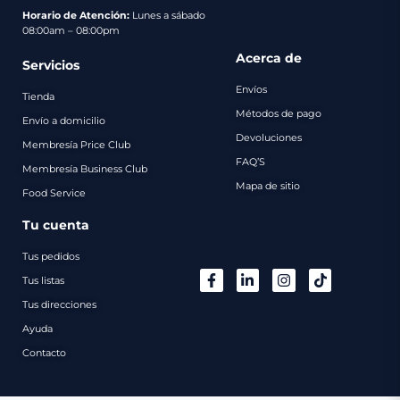
pago
Horario de Atención:
Lunes a sábado
08:00am – 08:00pm
Contacto
Acerca de
Servicios
Envíos
Tienda
Métodos de pago
Envío a domicilio
Devoluciones
Membresía Price Club
FAQ’S
Membresía Business Club
Mapa de sitio
Food Service
Tu cuenta
Tus pedidos
Tus listas
Tus direcciones
Ayuda
Contacto