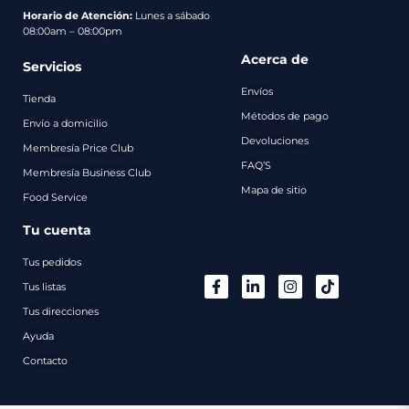
pago
Horario de Atención:
Lunes a sábado
08:00am – 08:00pm
Contacto
Acerca de
Servicios
Envíos
Tienda
Métodos de pago
Envío a domicilio
Devoluciones
Membresía Price Club
FAQ’S
Membresía Business Club
Mapa de sitio
Food Service
Tu cuenta
Tus pedidos
Tus listas
Tus direcciones
Ayuda
Contacto