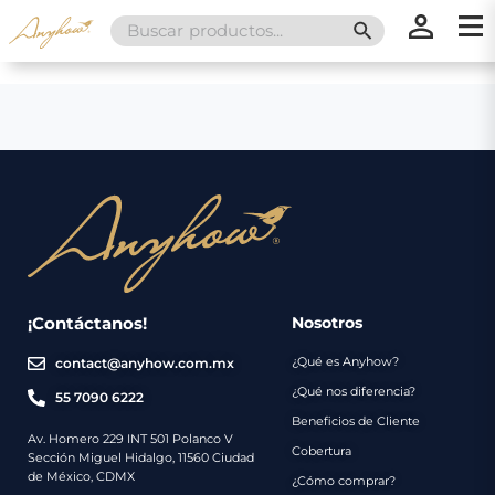
Search
SEARCH BUTT
for:
×
×
Promociones
Inicio
Nosotros
Catálogo
Servicios
Regalos
¡Contáctanos!
Nosotros
¿Qué es Anyhow?
contact@anyhow.com.mx
Envíos
Contacto
¿Qué nos diferencia?
55 7090 6222
Beneficios de Cliente
Métodos
Av. Homero 229 INT 501 Polanco V
Cobertura
Sección Miguel Hidalgo, 11560 Ciudad
de
de México, CDMX
¿Cómo comprar?