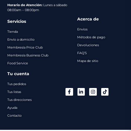
pago
Horario de Atención:
Lunes a sábado
08:00am – 08:00pm
Contacto
Acerca de
Servicios
Envíos
Tienda
Métodos de pago
Envío a domicilio
Devoluciones
Membresía Price Club
FAQ’S
Membresía Business Club
Mapa de sitio
Food Service
Tu cuenta
Tus pedidos
Tus listas
Tus direcciones
Ayuda
Contacto