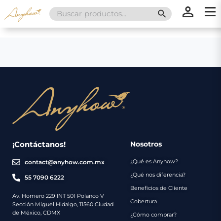
Search
SEARCH BUTT
for:
×
×
Promociones
Inicio
Nosotros
Catálogo
Servicios
Regalos
¡Contáctanos!
Nosotros
¿Qué es Anyhow?
contact@anyhow.com.mx
Envíos
Contacto
¿Qué nos diferencia?
55 7090 6222
Beneficios de Cliente
Métodos
Av. Homero 229 INT 501 Polanco V
Cobertura
Sección Miguel Hidalgo, 11560 Ciudad
de
de México, CDMX
¿Cómo comprar?