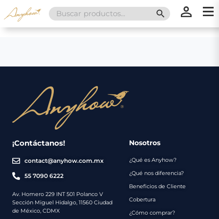
Search
SEARCH BUTT
for:
×
×
Promociones
Inicio
Nosotros
Catálogo
Servicios
Regalos
¡Contáctanos!
Nosotros
¿Qué es Anyhow?
contact@anyhow.com.mx
Envíos
Contacto
¿Qué nos diferencia?
55 7090 6222
Beneficios de Cliente
Métodos
Av. Homero 229 INT 501 Polanco V
Cobertura
Sección Miguel Hidalgo, 11560 Ciudad
de
de México, CDMX
¿Cómo comprar?