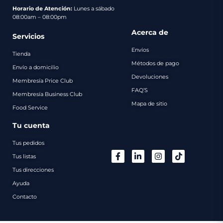
pago
Horario de Atención:
Lunes a sábado
08:00am – 08:00pm
Contacto
Acerca de
Servicios
Envíos
Tienda
Métodos de pago
Envío a domicilio
Devoluciones
Membresía Price Club
FAQ’S
Membresía Business Club
Mapa de sitio
Food Service
Tu cuenta
Tus pedidos
Tus listas
Tus direcciones
Ayuda
Contacto