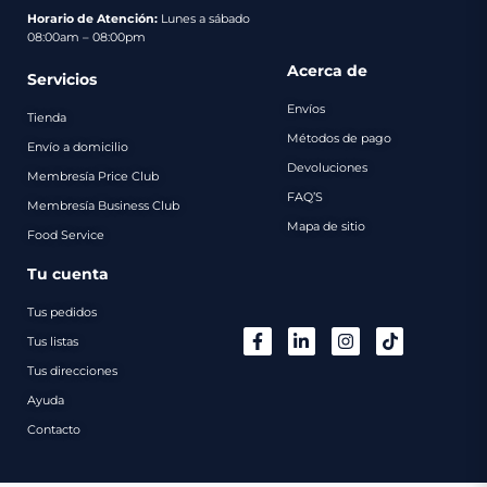
pago
Horario de Atención:
Lunes a sábado
08:00am – 08:00pm
Contacto
Acerca de
Servicios
Envíos
Tienda
Métodos de pago
Envío a domicilio
Devoluciones
Membresía Price Club
FAQ’S
Membresía Business Club
Mapa de sitio
Food Service
Tu cuenta
Tus pedidos
Tus listas
Tus direcciones
Ayuda
Contacto