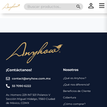
Search
SEARCH BUTT
for:
×
×
Promociones
Inicio
Nosotros
Catálogo
Servicios
Regalos
¡Contáctanos!
Nosotros
¿Qué es Anyhow?
contact@anyhow.com.mx
Envíos
Contacto
¿Qué nos diferencia?
55 7090 6222
Beneficios de Cliente
Métodos
Av. Homero 229 INT 501 Polanco V
Cobertura
Sección Miguel Hidalgo, 11560 Ciudad
de
de México, CDMX
¿Cómo comprar?