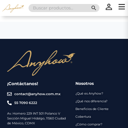
Search
SEARCH BUTT
for:
×
×
Promociones
Inicio
Nosotros
Catálogo
Servicios
Regalos
¡Contáctanos!
Nosotros
¿Qué es Anyhow?
contact@anyhow.com.mx
Envíos
Contacto
¿Qué nos diferencia?
55 7090 6222
Beneficios de Cliente
Métodos
Av. Homero 229 INT 501 Polanco V
Cobertura
Sección Miguel Hidalgo, 11560 Ciudad
de
de México, CDMX
¿Cómo comprar?