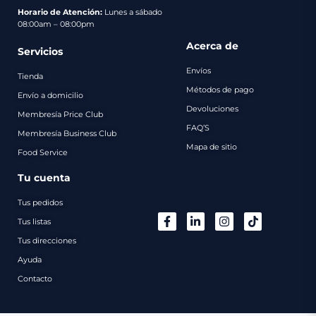
pago
Horario de Atención:
Lunes a sábado
08:00am – 08:00pm
Contacto
Acerca de
Servicios
Envíos
Tienda
Métodos de pago
Envío a domicilio
Devoluciones
Membresía Price Club
FAQ’S
Membresía Business Club
Mapa de sitio
Food Service
Tu cuenta
Tus pedidos
Tus listas
Tus direcciones
Ayuda
Contacto