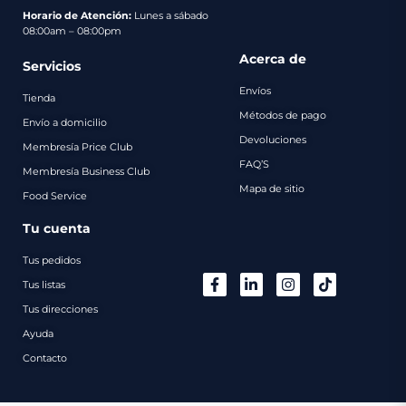
pago
Horario de Atención:
Lunes a sábado
08:00am – 08:00pm
Contacto
Acerca de
Servicios
Envíos
Tienda
Métodos de pago
Envío a domicilio
Devoluciones
Membresía Price Club
FAQ’S
Membresía Business Club
Mapa de sitio
Food Service
Tu cuenta
Tus pedidos
Tus listas
Tus direcciones
Ayuda
Contacto