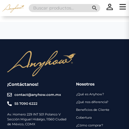
Search
SEARCH BUTT
for:
×
×
Promociones
Inicio
Nosotros
Catálogo
Servicios
Regalos
¡Contáctanos!
Nosotros
¿Qué es Anyhow?
contact@anyhow.com.mx
Envíos
Contacto
¿Qué nos diferencia?
55 7090 6222
Beneficios de Cliente
Métodos
Av. Homero 229 INT 501 Polanco V
Cobertura
Sección Miguel Hidalgo, 11560 Ciudad
de
de México, CDMX
¿Cómo comprar?