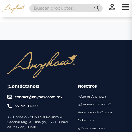
Search
SEARCH BUTT
for:
×
×
Promociones
Inicio
Nosotros
Catálogo
Servicios
Regalos
¡Contáctanos!
Nosotros
¿Qué es Anyhow?
contact@anyhow.com.mx
Envíos
Contacto
¿Qué nos diferencia?
55 7090 6222
Beneficios de Cliente
Métodos
Av. Homero 229 INT 501 Polanco V
Cobertura
Sección Miguel Hidalgo, 11560 Ciudad
de
de México, CDMX
¿Cómo comprar?