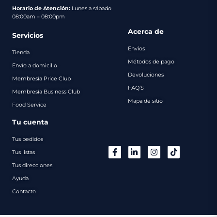
pago
Horario de Atención:
Lunes a sábado
08:00am – 08:00pm
Contacto
Acerca de
Servicios
Envíos
Tienda
Métodos de pago
Envío a domicilio
Devoluciones
Membresía Price Club
FAQ’S
Membresía Business Club
Mapa de sitio
Food Service
Tu cuenta
Tus pedidos
Tus listas
Tus direcciones
Ayuda
Contacto