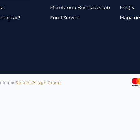
ra
Membresía Business Club
FAQ’S
comprar?
Food Service
Mapa de 
lado por
Sphein Design Group