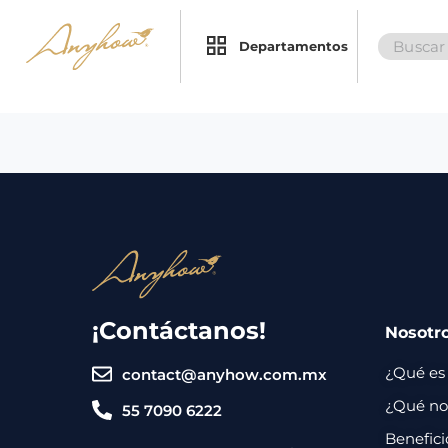
Search
×
×
Departamentos
for:
Promociones
Inicio
Nosotros
Catálogo
Servicios
Regalos
¡Contáctanos!
Nosotr
Envíos
Contacto
¿Qué es
contact@anyhow.com.mx
Métodos
¿Qué nos
55 7090 6222
de
Benefici