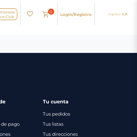
0
mbresía
Login/Registro
Ingresar
C.P.
N
ice Club
de
Tu cuenta
Tus pedidos
 de pago
Tus listas
iones
Tus direcciones