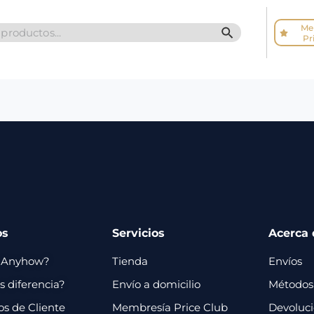
Me
SEARCH BUTTO
Pr
os
Servicios
Acerca 
 Anyhow?
Tienda
Envíos
 diferencia?
Envío a domicilio
Métodos
os de Cliente
Membresía Price Club
Devoluc