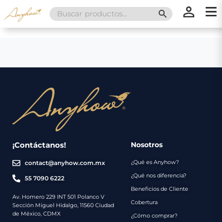
Search
SEARCH BUTT
for:
×
×
Promociones
Inicio
Nosotros
Catálogo
Servicios
Regalos
¡Contáctanos!
Nosotros
¿Qué es Anyhow?
contact@anyhow.com.mx
Envíos
Contacto
¿Qué nos diferencia?
55 7090 6222
Beneficios de Cliente
Métodos
Av. Homero 229 INT 501 Polanco V
Cobertura
Sección Miguel Hidalgo, 11560 Ciudad
de
de México, CDMX
¿Cómo comprar?