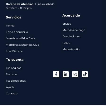
pago
Horario de Atención:
Lunes a sábado
08:00am – 08:00pm
Contacto
Acerca de
Servicios
Envíos
Tienda
Métodos de pago
Envío a domicilio
Devoluciones
Membresía Price Club
FAQ’S
Membresía Business Club
Mapa de sitio
Food Service
Tu cuenta
Tus pedidos
Tus listas
Tus direcciones
Ayuda
Contacto