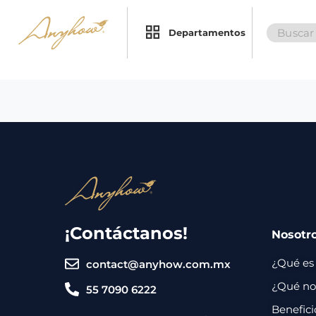
Search
×
×
Departamentos
for:
Promociones
Inicio
Nosotros
Catálogo
Servicios
Regalos
¡Contáctanos!
Nosotr
Envíos
Contacto
¿Qué es
contact@anyhow.com.mx
Métodos
¿Qué nos
55 7090 6222
de
Benefici