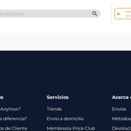
Me
SEARCH BUTTO
Pr
os
Servicios
Acerca 
 Anyhow?
Tienda
Envíos
 diferencia?
Envío a domicilio
Métodos
os de Cliente
Membresía Price Club
Devoluc