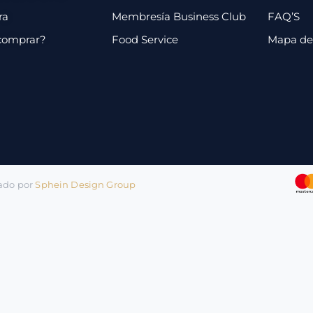
ra
Membresía Business Club
FAQ’S
comprar?
Food Service
Mapa de 
lado por
Sphein Design Group