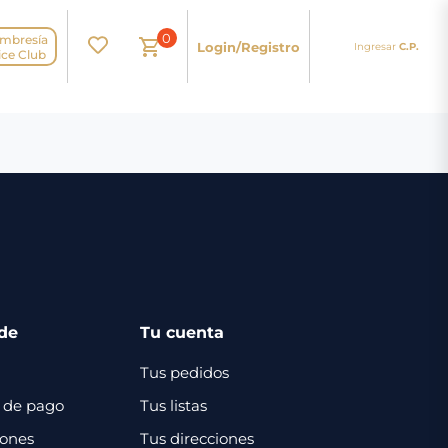
0
mbresía
Login/Registro
Ingresar
C.P.
N
ice Club
de
Tu cuenta
Tus pedidos
 de pago
Tus listas
iones
Tus direcciones