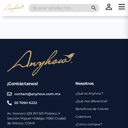
Search
SEARCH BUTT
for:
×
×
Promociones
Inicio
Nosotros
Catálogo
Servicios
Regalos
¡Contáctanos!
Nosotros
¿Qué es Anyhow?
contact@anyhow.com.mx
Envíos
Contacto
¿Qué nos diferencia?
55 7090 6222
Beneficios de Cliente
Métodos
Av. Homero 229 INT 501 Polanco V
Cobertura
Sección Miguel Hidalgo, 11560 Ciudad
de
de México, CDMX
¿Cómo comprar?