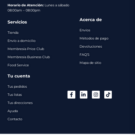
pago
Horario de Atención:
Lunes a sábado
08:00am – 08:00pm
Contacto
Acerca de
Servicios
Envíos
Tienda
Métodos de pago
Envío a domicilio
Devoluciones
Membresía Price Club
FAQ’S
Membresía Business Club
Mapa de sitio
Food Service
Tu cuenta
Tus pedidos
Tus listas
Tus direcciones
Ayuda
Contacto