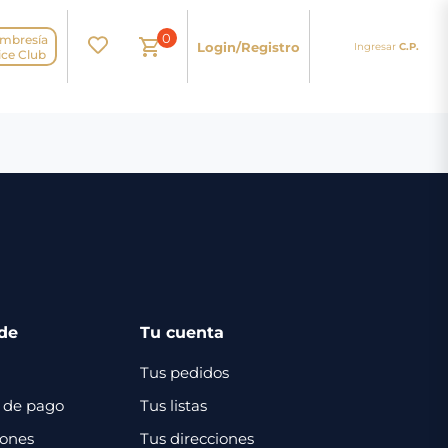
0
mbresía
Login/Registro
Ingresar
C.P.
N
ice Club
de
Tu cuenta
Tus pedidos
 de pago
Tus listas
iones
Tus direcciones