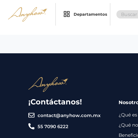
Search
×
×
Departamentos
for:
Promociones
Inicio
Nosotros
Catálogo
Servicios
Regalos
¡Contáctanos!
Nosotr
Envíos
Contacto
¿Qué es
contact@anyhow.com.mx
Métodos
¿Qué nos
55 7090 6222
de
Benefici