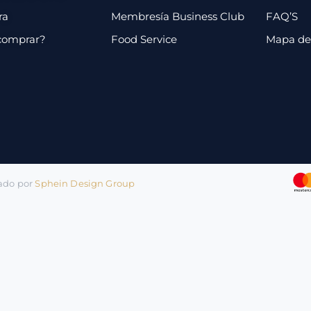
ra
Membresía Business Club
FAQ’S
comprar?
Food Service
Mapa de 
lado por
Sphein Design Group