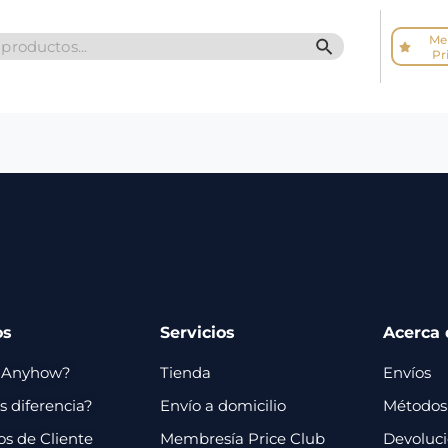
Me
SEARCH BUTTO
Pr
os
Servicios
Acerca 
 Anyhow?
Tienda
Envíos
 diferencia?
Envío a domicilio
Métodos
os de Cliente
Membresía Price Club
Devoluc