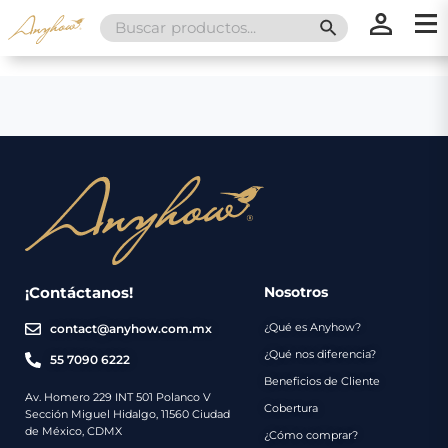
Search
SEARCH BUTT
for:
×
×
Promociones
Inicio
Nosotros
Catálogo
Servicios
Regalos
¡Contáctanos!
Nosotros
¿Qué es Anyhow?
contact@anyhow.com.mx
Envíos
Contacto
¿Qué nos diferencia?
55 7090 6222
Beneficios de Cliente
Métodos
Av. Homero 229 INT 501 Polanco V
Cobertura
Sección Miguel Hidalgo, 11560 Ciudad
de
de México, CDMX
¿Cómo comprar?