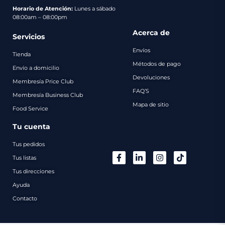
pago
Horario de Atención:
Lunes a sábado
08:00am – 08:00pm
Contacto
Acerca de
Servicios
Envíos
Tienda
Métodos de pago
Envío a domicilio
Devoluciones
Membresía Price Club
FAQ’S
Membresía Business Club
Mapa de sitio
Food Service
Tu cuenta
Tus pedidos
Tus listas
Tus direcciones
Ayuda
Contacto