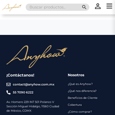
Search
SEARCH BUTT
for:
×
×
Promociones
Inicio
Nosotros
Catálogo
Servicios
Regalos
¡Contáctanos!
Nosotros
¿Qué es Anyhow?
contact@anyhow.com.mx
Envíos
Contacto
¿Qué nos diferencia?
55 7090 6222
Beneficios de Cliente
Métodos
Av. Homero 229 INT 501 Polanco V
Cobertura
Sección Miguel Hidalgo, 11560 Ciudad
de
de México, CDMX
¿Cómo comprar?