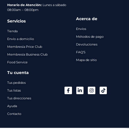
pago
Horario de Atención:
Lunes a sábado
08:00am – 08:00pm
Contacto
Acerca de
Servicios
Envíos
Tienda
Métodos de pago
Envío a domicilio
Devoluciones
Membresía Price Club
FAQ’S
Membresía Business Club
Mapa de sitio
Food Service
Tu cuenta
Tus pedidos
Tus listas
Tus direcciones
Ayuda
Contacto