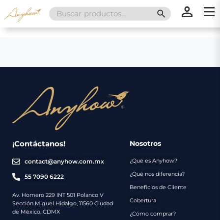
Search
SEARCH BUTT
for:
×
×
Promociones
Inicio
Nosotros
Catálogo
Servicios
Regalos
¡Contáctanos!
Nosotros
¿Qué es Anyhow?
contact@anyhow.com.mx
Envíos
Contacto
¿Qué nos diferencia?
55 7090 6222
Beneficios de Cliente
Métodos
Av. Homero 229 INT 501 Polanco V
Cobertura
Sección Miguel Hidalgo, 11560 Ciudad
de
de México, CDMX
¿Cómo comprar?