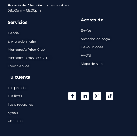
pago
Horario de Atención:
Lunes a sábado
08:00am – 08:00pm
Contacto
Acerca de
Servicios
Envíos
Tienda
Métodos de pago
Envío a domicilio
Devoluciones
Membresía Price Club
FAQ’S
Membresía Business Club
Mapa de sitio
Food Service
Tu cuenta
Tus pedidos
Tus listas
Tus direcciones
Ayuda
Contacto