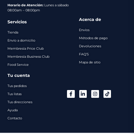
pago
Horario de Atención:
Lunes a sábado
08:00am – 08:00pm
Contacto
Acerca de
Servicios
Envíos
Tienda
Métodos de pago
Envío a domicilio
Devoluciones
Membresía Price Club
FAQ’S
Membresía Business Club
Mapa de sitio
Food Service
Tu cuenta
Tus pedidos
Tus listas
Tus direcciones
Ayuda
Contacto