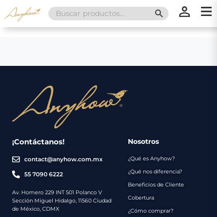
Search
SEARCH BUTT
for:
×
×
Promociones
Inicio
Nosotros
Catálogo
Servicios
Regalos
¡Contáctanos!
Nosotros
¿Qué es Anyhow?
contact@anyhow.com.mx
Envíos
Contacto
¿Qué nos diferencia?
55 7090 6222
Beneficios de Cliente
Métodos
Av. Homero 229 INT 501 Polanco V
Cobertura
Sección Miguel Hidalgo, 11560 Ciudad
de
de México, CDMX
¿Cómo comprar?