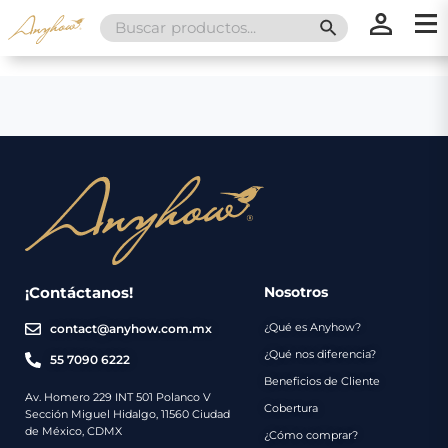
Search
SEARCH BUTT
for:
×
×
Promociones
Inicio
Nosotros
Catálogo
Servicios
Regalos
¡Contáctanos!
Nosotros
¿Qué es Anyhow?
contact@anyhow.com.mx
Envíos
Contacto
¿Qué nos diferencia?
55 7090 6222
Beneficios de Cliente
Métodos
Av. Homero 229 INT 501 Polanco V
Cobertura
Sección Miguel Hidalgo, 11560 Ciudad
de
de México, CDMX
¿Cómo comprar?