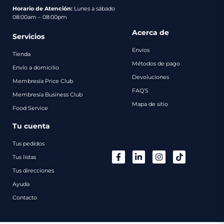
pago
Horario de Atención:
Lunes a sábado
08:00am – 08:00pm
Contacto
Acerca de
Servicios
Envíos
Tienda
Métodos de pago
Envío a domicilio
Devoluciones
Membresía Price Club
FAQ’S
Membresía Business Club
Mapa de sitio
Food Service
Tu cuenta
Tus pedidos
Tus listas
Tus direcciones
Ayuda
Contacto