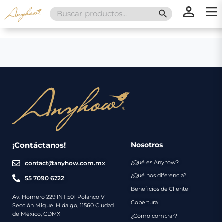
Search
SEARCH BUTT
for:
×
×
Promociones
Inicio
Nosotros
Catálogo
Servicios
Regalos
¡Contáctanos!
Nosotros
¿Qué es Anyhow?
contact@anyhow.com.mx
Envíos
Contacto
¿Qué nos diferencia?
55 7090 6222
Beneficios de Cliente
Métodos
Av. Homero 229 INT 501 Polanco V
Cobertura
Sección Miguel Hidalgo, 11560 Ciudad
de
de México, CDMX
¿Cómo comprar?