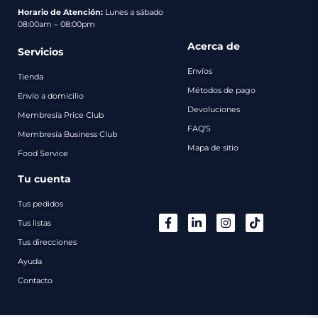
pago
Horario de Atención:
Lunes a sábado
08:00am – 08:00pm
Contacto
Acerca de
Servicios
Envíos
Tienda
Métodos de pago
Envío a domicilio
Devoluciones
Membresía Price Club
FAQ’S
Membresía Business Club
Mapa de sitio
Food Service
Tu cuenta
Tus pedidos
Tus listas
Tus direcciones
Ayuda
Contacto