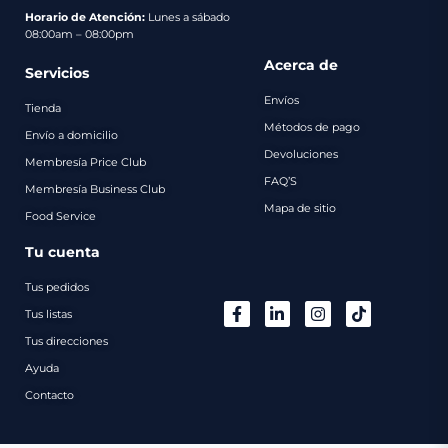
pago
Horario de Atención:
Lunes a sábado
08:00am – 08:00pm
Contacto
Acerca de
Servicios
Envíos
Tienda
Métodos de pago
Envío a domicilio
Devoluciones
Membresía Price Club
FAQ’S
Membresía Business Club
Mapa de sitio
Food Service
Tu cuenta
Tus pedidos
Tus listas
Tus direcciones
Ayuda
Contacto