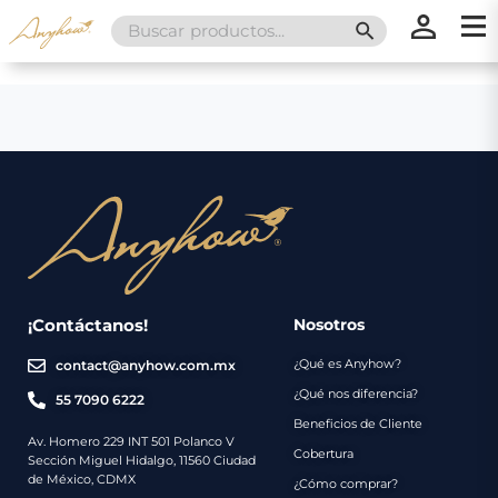
Search
SEARCH BUTT
for:
×
×
Promociones
Inicio
Nosotros
Catálogo
Servicios
Regalos
¡Contáctanos!
Nosotros
¿Qué es Anyhow?
contact@anyhow.com.mx
Envíos
Contacto
¿Qué nos diferencia?
55 7090 6222
Beneficios de Cliente
Métodos
Av. Homero 229 INT 501 Polanco V
Cobertura
Sección Miguel Hidalgo, 11560 Ciudad
de
de México, CDMX
¿Cómo comprar?