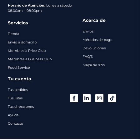
pago
Horario de Atención:
Lunes a sábado
08:00am – 08:00pm
Contacto
Acerca de
Servicios
Envíos
Tienda
Métodos de pago
Envío a domicilio
Devoluciones
Membresía Price Club
FAQ’S
Membresía Business Club
Mapa de sitio
Food Service
Tu cuenta
Tus pedidos
Tus listas
Tus direcciones
Ayuda
Contacto