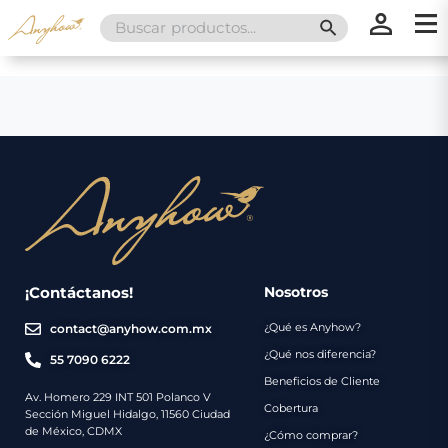
Search
SEARCH BUTT
for:
×
×
Promociones
Inicio
Nosotros
Catálogo
Servicios
Regalos
¡Contáctanos!
Nosotros
¿Qué es Anyhow?
contact@anyhow.com.mx
Envíos
Contacto
¿Qué nos diferencia?
55 7090 6222
Beneficios de Cliente
Métodos
Av. Homero 229 INT 501 Polanco V
Cobertura
Sección Miguel Hidalgo, 11560 Ciudad
de
de México, CDMX
¿Cómo comprar?