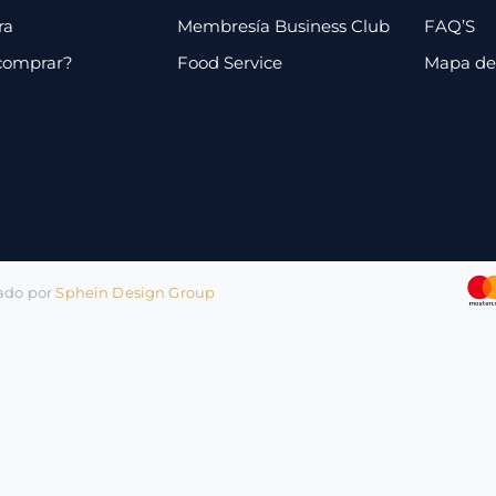
ra
Membresía Business Club
FAQ’S
comprar?
Food Service
Mapa de 
lado por
Sphein Design Group