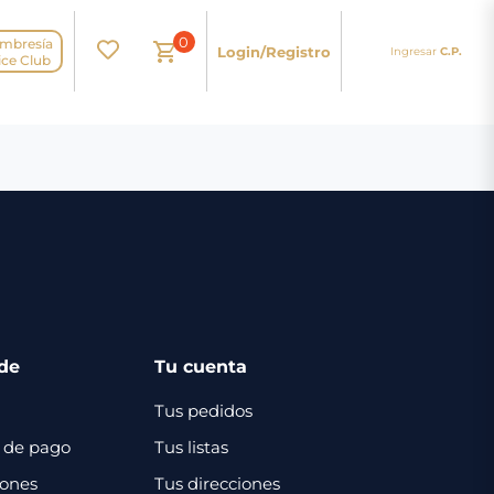
0
mbresía
Login/Registro
Ingresar
C.P.
N
ice Club
de
Tu cuenta
Tus pedidos
 de pago
Tus listas
iones
Tus direcciones