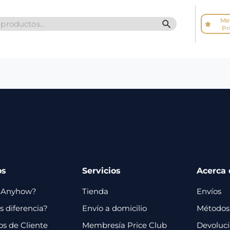
Me
SEARCH BUTTO
Pr
os
Servicios
Acerca 
 Anyhow?
Tienda
Envíos
 diferencia?
Envío a domicilio
Métodos
os de Cliente
Membresía Price Club
Devoluc