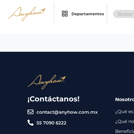
Search
×
×
Departamentos
for:
Promociones
Inicio
Nosotros
Catálogo
Servicios
Regalos
¡Contáctanos!
Nosotr
Envíos
Contacto
¿Qué es
contact@anyhow.com.mx
Métodos
¿Qué nos
55 7090 6222
de
Benefici