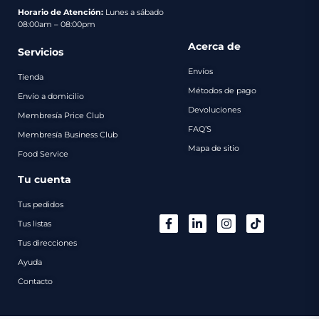
pago
Horario de Atención:
Lunes a sábado
08:00am – 08:00pm
Contacto
Acerca de
Servicios
Envíos
Tienda
Métodos de pago
Envío a domicilio
Devoluciones
Membresía Price Club
FAQ’S
Membresía Business Club
Mapa de sitio
Food Service
Tu cuenta
Tus pedidos
Tus listas
Tus direcciones
Ayuda
Contacto