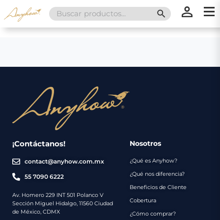
Search
SEARCH BUTT
for:
×
×
Promociones
Inicio
Nosotros
Catálogo
Servicios
Regalos
¡Contáctanos!
Nosotros
¿Qué es Anyhow?
contact@anyhow.com.mx
Envíos
Contacto
¿Qué nos diferencia?
55 7090 6222
Beneficios de Cliente
Métodos
Av. Homero 229 INT 501 Polanco V
Cobertura
Sección Miguel Hidalgo, 11560 Ciudad
de
de México, CDMX
¿Cómo comprar?