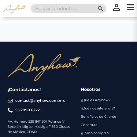
Search
SEARCH BUTT
for:
×
×
Promociones
Inicio
Nosotros
Catálogo
Servicios
Regalos
¡Contáctanos!
Nosotros
¿Qué es Anyhow?
contact@anyhow.com.mx
Envíos
Contacto
¿Qué nos diferencia?
55 7090 6222
Beneficios de Cliente
Métodos
Av. Homero 229 INT 501 Polanco V
Cobertura
Sección Miguel Hidalgo, 11560 Ciudad
de
de México, CDMX
¿Cómo comprar?