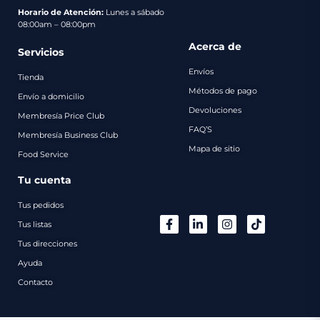
pago
Horario de Atención:
Lunes a sábado
08:00am – 08:00pm
Contacto
Acerca de
Servicios
Envíos
Tienda
Métodos de pago
Envío a domicilio
Devoluciones
Membresía Price Club
FAQ’S
Membresía Business Club
Mapa de sitio
Food Service
Tu cuenta
Tus pedidos
Tus listas
Tus direcciones
Ayuda
Contacto