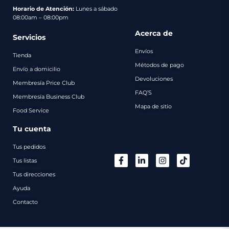
pago
Horario de Atención:
Lunes a sábado
08:00am – 08:00pm
Contacto
Acerca de
Servicios
Envíos
Tienda
Métodos de pago
Envío a domicilio
Devoluciones
Membresía Price Club
FAQ’S
Membresía Business Club
Mapa de sitio
Food Service
Tu cuenta
Tus pedidos
Tus listas
Tus direcciones
Ayuda
Contacto