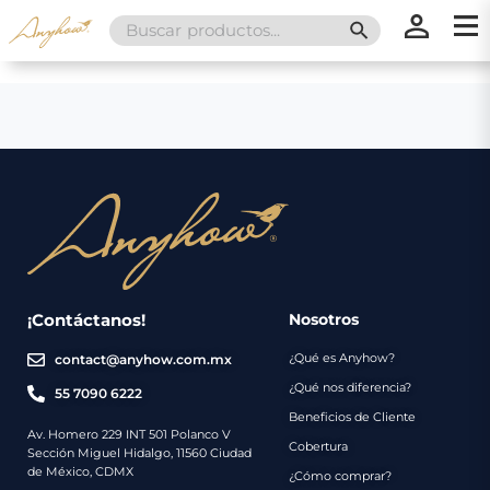
Search
SEARCH BUTT
for:
×
×
Promociones
Inicio
Nosotros
Catálogo
Servicios
Regalos
¡Contáctanos!
Nosotros
¿Qué es Anyhow?
contact@anyhow.com.mx
Envíos
Contacto
¿Qué nos diferencia?
55 7090 6222
Beneficios de Cliente
Métodos
Av. Homero 229 INT 501 Polanco V
Cobertura
Sección Miguel Hidalgo, 11560 Ciudad
de
de México, CDMX
¿Cómo comprar?