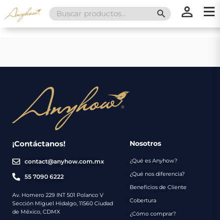
Search
SEARCH BUTT
for:
×
×
Promociones
Inicio
Nosotros
Catálogo
Servicios
Regalos
¡Contáctanos!
Nosotros
¿Qué es Anyhow?
contact@anyhow.com.mx
Envíos
Contacto
¿Qué nos diferencia?
55 7090 6222
Beneficios de Cliente
Métodos
Av. Homero 229 INT 501 Polanco V
Cobertura
Sección Miguel Hidalgo, 11560 Ciudad
de
de México, CDMX
¿Cómo comprar?