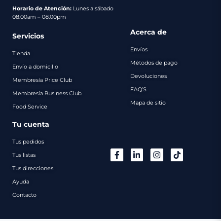
pago
Horario de Atención:
Lunes a sábado
08:00am – 08:00pm
Contacto
Acerca de
Servicios
Envíos
Tienda
Métodos de pago
Envío a domicilio
Devoluciones
Membresía Price Club
FAQ’S
Membresía Business Club
Mapa de sitio
Food Service
Tu cuenta
Tus pedidos
Tus listas
Tus direcciones
Ayuda
Contacto