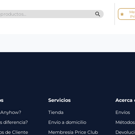
Me
SEARCH BUTTO
Pr
os
Servicios
Acerca 
 Anyhow?
Tienda
Envíos
 diferencia?
Envío a domicilio
Métodos
os de Cliente
Membresía Price Club
Devoluc