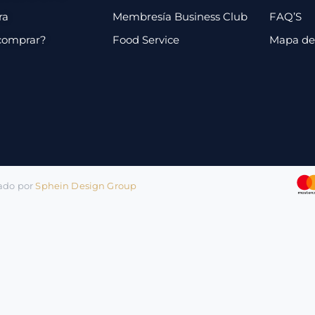
ra
Membresía Business Club
FAQ’S
comprar?
Food Service
Mapa de 
lado por
Sphein Design Group