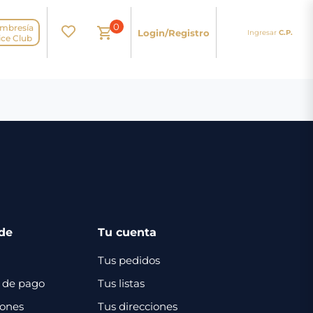
0
mbresía
Login/Registro
Ingresar
C.P.
N
ice Club
de
Tu cuenta
Tus pedidos
 de pago
Tus listas
iones
Tus direcciones