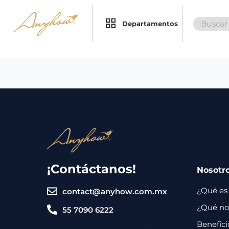
Search
×
×
Departamentos
for:
Promociones
Inicio
Nosotros
Catálogo
Servicios
Regalos
¡Contáctanos!
Nosotr
Envíos
Contacto
¿Qué es
contact@anyhow.com.mx
Métodos
¿Qué nos
55 7090 6222
de
Benefici