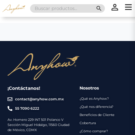
Search
SEARCH BUTT
for:
×
×
Promociones
Inicio
Nosotros
Catálogo
Servicios
Regalos
¡Contáctanos!
Nosotros
¿Qué es Anyhow?
contact@anyhow.com.mx
Envíos
Contacto
¿Qué nos diferencia?
55 7090 6222
Beneficios de Cliente
Métodos
Av. Homero 229 INT 501 Polanco V
Cobertura
Sección Miguel Hidalgo, 11560 Ciudad
de
de México, CDMX
¿Cómo comprar?