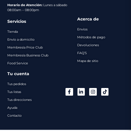
pago
Horario de Atención:
Lunes a sábado
08:00am – 08:00pm
Contacto
Acerca de
Servicios
Envíos
Tienda
Métodos de pago
Envío a domicilio
Devoluciones
Membresía Price Club
FAQ’S
Membresía Business Club
Mapa de sitio
Food Service
Tu cuenta
Tus pedidos
Tus listas
Tus direcciones
Ayuda
Contacto