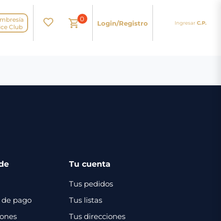
0
mbresía
Login/Registro
Ingresar
C.P.
N
ice Club
de
Tu cuenta
Tus pedidos
 de pago
Tus listas
iones
Tus direcciones