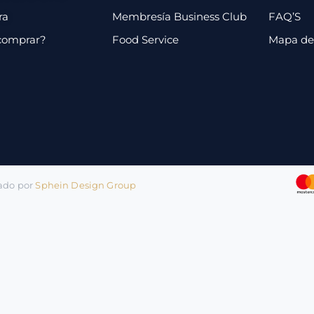
ra
Membresía Business Club
FAQ’S
comprar?
Food Service
Mapa de 
lado por
Sphein Design Group