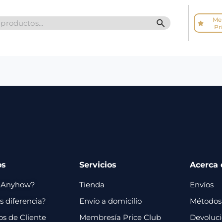
Me
SEARCH BUTTO
Pr
os
Servicios
Acerca 
 Anyhow?
Tienda
Envíos
 diferencia?
Envío a domicilio
Métodos
os de Cliente
Membresía Price Club
Devoluc