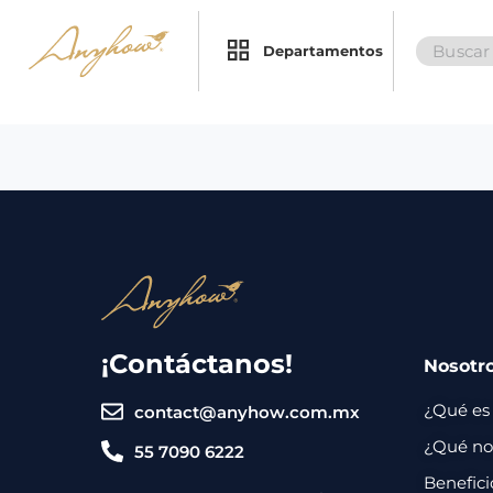
Search
×
×
Departamentos
for:
Promociones
Inicio
Nosotros
Catálogo
Servicios
Regalos
¡Contáctanos!
Nosotr
Envíos
Contacto
¿Qué es
contact@anyhow.com.mx
Métodos
¿Qué nos
55 7090 6222
de
Benefici