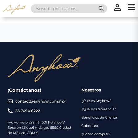
Search
SEARCH BUTT
for:
×
×
Promociones
Inicio
Nosotros
Catálogo
Servicios
Regalos
¡Contáctanos!
Nosotros
¿Qué es Anyhow?
contact@anyhow.com.mx
Envíos
Contacto
¿Qué nos diferencia?
55 7090 6222
Beneficios de Cliente
Métodos
Av. Homero 229 INT 501 Polanco V
Cobertura
Sección Miguel Hidalgo, 11560 Ciudad
de
de México, CDMX
¿Cómo comprar?