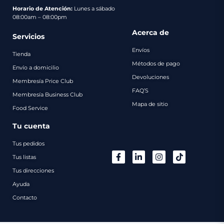
pago
Horario de Atención:
Lunes a sábado
08:00am – 08:00pm
Contacto
Acerca de
Servicios
Envíos
Tienda
Métodos de pago
Envío a domicilio
Devoluciones
Membresía Price Club
FAQ’S
Membresía Business Club
Mapa de sitio
Food Service
Tu cuenta
Tus pedidos
Tus listas
Tus direcciones
Ayuda
Contacto