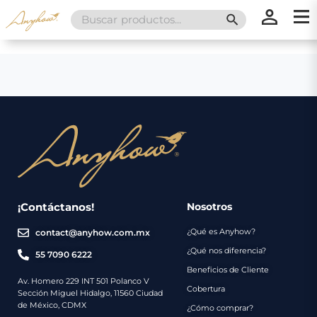
Search
SEARCH BUTT
for:
×
×
Promociones
Inicio
Nosotros
Catálogo
Servicios
Regalos
¡Contáctanos!
Nosotros
¿Qué es Anyhow?
contact@anyhow.com.mx
Envíos
Contacto
¿Qué nos diferencia?
55 7090 6222
Beneficios de Cliente
Métodos
Av. Homero 229 INT 501 Polanco V
Cobertura
Sección Miguel Hidalgo, 11560 Ciudad
de
de México, CDMX
¿Cómo comprar?