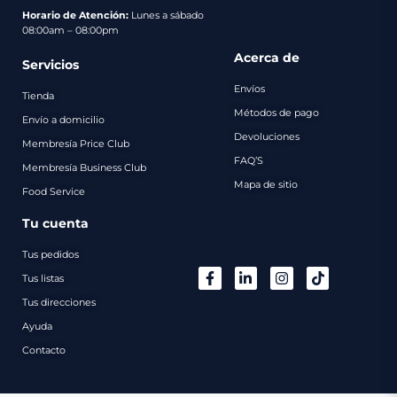
pago
Horario de Atención:
Lunes a sábado
08:00am – 08:00pm
Contacto
Acerca de
Servicios
Envíos
Tienda
Métodos de pago
Envío a domicilio
Devoluciones
Membresía Price Club
FAQ’S
Membresía Business Club
Mapa de sitio
Food Service
Tu cuenta
Tus pedidos
Tus listas
Tus direcciones
Ayuda
Contacto