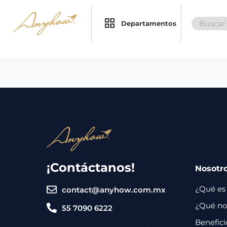
Search
×
×
Departamentos
for:
Promociones
Inicio
Nosotros
Catálogo
Servicios
Regalos
¡Contáctanos!
Nosotr
Envíos
Contacto
¿Qué es
contact@anyhow.com.mx
Métodos
¿Qué nos
55 7090 6222
de
Benefici