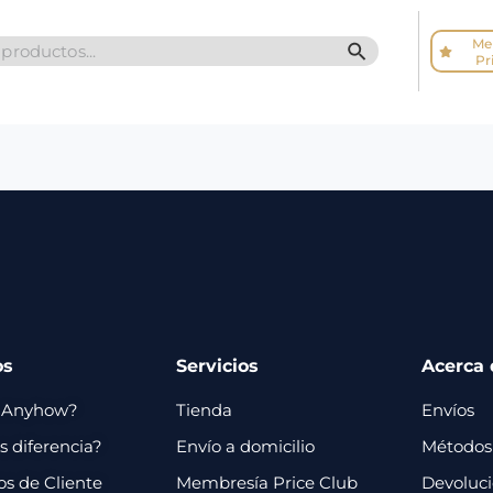
Me
SEARCH BUTTO
Pr
os
Servicios
Acerca 
 Anyhow?
Tienda
Envíos
 diferencia?
Envío a domicilio
Métodos
os de Cliente
Membresía Price Club
Devoluc