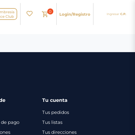
0
mbresía
Login/Registro
Ingresar
C.P.
N
ice Club
de
Tu cuenta
Tus pedidos
 de pago
Tus listas
iones
Tus direcciones