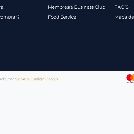
ra
Membresía Business Club
FAQ’S
comprar?
Food Service
Mapa de 
lado por
Sphein Design Group