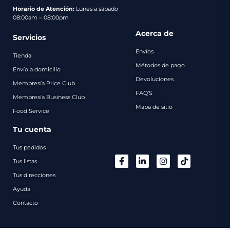
pago
Horario de Atención:
Lunes a sábado
08:00am – 08:00pm
Contacto
Acerca de
Servicios
Envíos
Tienda
Métodos de pago
Envío a domicilio
Devoluciones
Membresía Price Club
FAQ’S
Membresía Business Club
Mapa de sitio
Food Service
Tu cuenta
Tus pedidos
Tus listas
Tus direcciones
Ayuda
Contacto