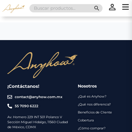
Search
SEARCH BUTT
for:
×
×
Promociones
Inicio
Nosotros
Catálogo
Servicios
Regalos
¡Contáctanos!
Nosotros
¿Qué es Anyhow?
contact@anyhow.com.mx
Envíos
Contacto
¿Qué nos diferencia?
55 7090 6222
Beneficios de Cliente
Métodos
Av. Homero 229 INT 501 Polanco V
Cobertura
Sección Miguel Hidalgo, 11560 Ciudad
de
de México, CDMX
¿Cómo comprar?